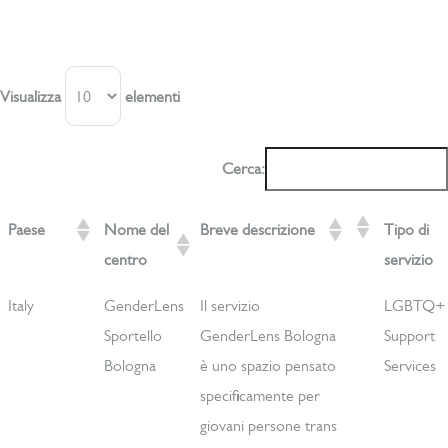
Visualizza
elementi
Cerca:
Paese
Nome del
Breve descrizione
Tipo di
centro
servizio
Paese
Nome del
Breve descrizione
Tipo di
Italy
GenderLens
Il servizio
LGBTQ+
centro
servizio
Sportello
GenderLens Bologna
Support
Bologna
è uno spazio pensato
Services
specificamente per
giovani persone trans