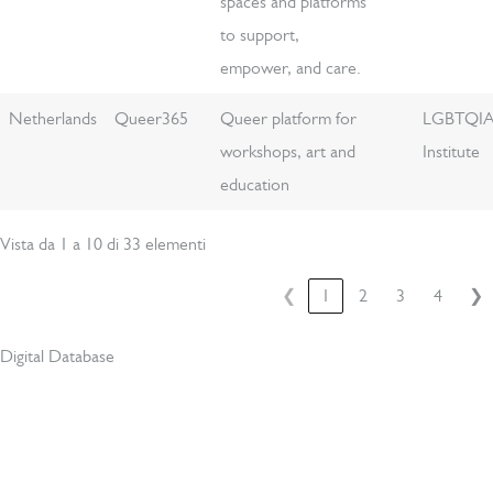
spaces and platforms
to support,
empower, and care.
Netherlands
Queer365
Queer platform for
LGBTQI
workshops, art and
Institute
education
Vista da 1 a 10 di 33 elementi
❮
1
2
3
4
❯
Digital Database