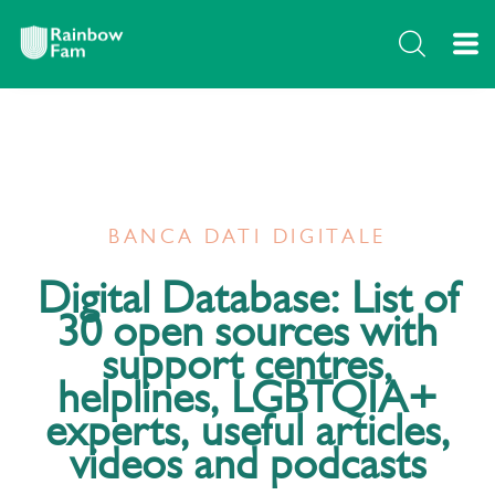
BANCA DATI DIGITALE
Digital Database: List of
30 open sources with
support centres,
helplines, LGBTQIA+
experts, useful articles,
videos and podcasts